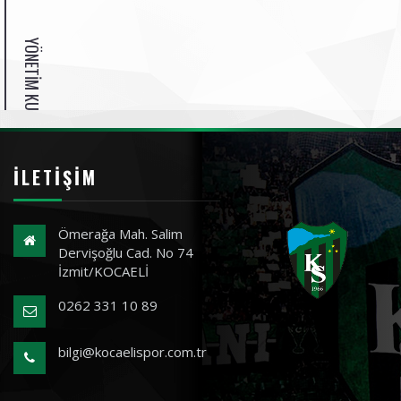
YÖNETIM KURULU ÜYELERI
İLETIŞIM
Ömerağa Mah. Salim
Dervişoğlu Cad. No 74
İzmit/KOCAELİ
0262 331 10 89
bilgi@kocaelispor.com.tr