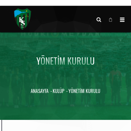
Canlı maç verisi bulunamadı.
YÖNETIM KURULU
ANASAYFA
KULÜP
YÖNETIM KURULU