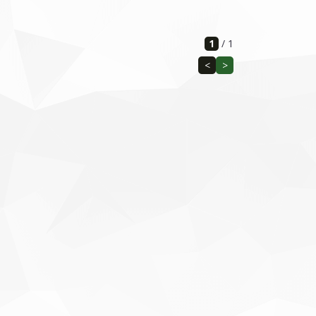
1
/
1
<
>