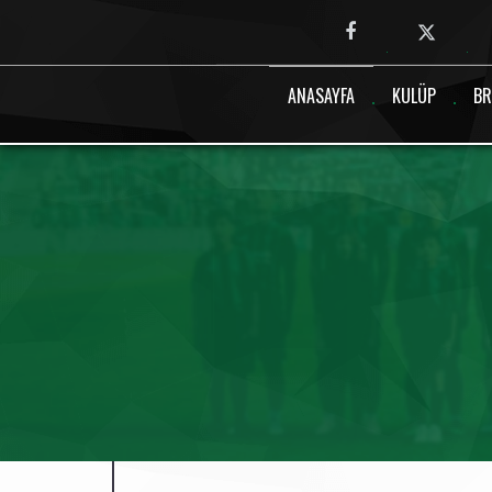
Canlı maç verisi bulunamadı.
ANASAYFA
KULÜP
BR