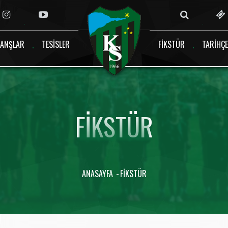
ANŞLAR
TESISLER
FIKSTÜR
TARIHÇE
FIKSTÜR
ANASAYFA
FIKSTÜR