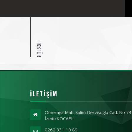
FIKSTÜR
İLETIŞIM
Ömerağa Mah. Salim Dervişoğlu Cad. No 74
İzmit/KOCAELİ
0262 331 10 89