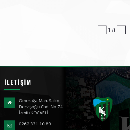
1
1
İLETIŞIM
Ömerağa Mah. Salim
Dervişoğlu Cad. No 74
İzmit/KOCAELİ
0262 331 10 89