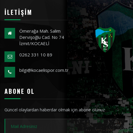
İLETIŞIM
Ömerağa Mah. Salim
Dervişoğlu Cad. No 74
İzmit/KOCAELİ
0262 331 10 89
bilgi@kocaelispor.com.tr
ABONE OL
Güncel olaylardan haberdar olmak için abone olunuz