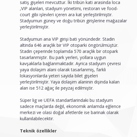
satiş gişeleri mevcuttur. İki tribün kati arasinda loca
,VIP alanlari, stadyum yönetimi, restoran ve food-
court gibi işlevleri içeren ara kat yerleştirilmiştir.
Stadyumun güney ve doğu tribün girişlerine mağazalar
yerleştirilmiştir.
Stadyumun ana VIP girişi bati yönündedir. Stadin
altinda 646 araçlik bir VIP otoparki öngörülmüştür.
Stadin çeperinde toplamda 570 araçlik bir otopark
tasarlanmiştir. Bu park yerleri, yollara uygun
kavşaklarla bağlanmaktadir. Ayrica stadyum çevresi
yaya dolaşim alani olarak tasarlanmiş, farkli
lokasyonlarda yeteri sayida bilet gişeleri
yerleştirilmiştir. Yaya dolaşim alaninin dişinda kalan
alan ise 512 ağaç ile peyzaj edilmiştir.
Süper lig ve UEFA standartlarindaki bu stadyum
sadece maçlarda değil, ekonomik anlamda eğlence
merkezi ve olasi doğal afetlerde ise barinak olarak
kullanilabilecektir.
Teknik özellikler