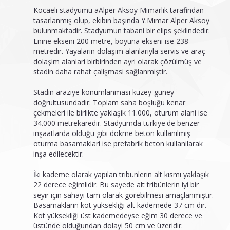
Kocaeli stadyumu aAlper Aksoy Mimarlik tarafindan
tasarlanmiş olup, ekibin başinda Y.Mimar Alper Aksoy
bulunmaktadir. Stadyumun tabani bir elips şeklindedir.
Enine ekseni 200 metre, boyuna ekseni ise 238
metredir. Yayalarin dolaşim alanlariyla servis ve araç
dolaşim alanlari birbirinden ayri olarak çözülmüş ve
stadin daha rahat çalişmasi sağlanmiştir.
Stadin araziye konumlanmasi kuzey-güney
doğrultusundadir. Toplam saha boşluğu kenar
çekmeleri ile birlikte yaklaşik 11.000, oturum alani ise
34.000 metrekaredir. Stadyumda türkiye'de benzer
inşaatlarda olduğu gibi dökme beton kullanilmiş
oturma basamaklari ise prefabrik beton kullanilarak
inşa edilecektir.
İki kademe olarak yapilan tribünlerin alt kismi yaklaşik
22 derece eğimlidir. Bu sayede alt tribünlerin iyi bir
seyir için sahayi tam olarak görebilmesi amaçlanmiştir.
Basamaklarin kot yüksekliği alt kademede 37 cm dir.
Kot yüksekliği üst kademedeyse eğim 30 derece ve
üstünde olduğundan dolayi 50 cm ve üzeridir.