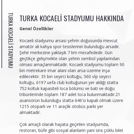
TURKA KOCAELI STADYUMU
TURKA KOCAELI STADYUMU HAKKINDA
Genel Özellikler
Kocaeli stadyumu arsasi şehrin doğusunda mevcut
amatör ali kahya spor tesislerinin bulunduğu arsadir.
Şehir merkezine yaklaşik 7 km mesafededir. Gün
geçtikçe gelişmekte olan şehrin sembol yapilarindan
olmasi amaçlanmaktadir. Kocaeli stadyumu toplam 90
bin metrekare imar alani olan arsa üzerine inşa
edilecektir. 35 bin seyirci koltuğu, 560 vİp seyirci
koltuğu, 6197 uefa club koltuğunun yer aldiği statta
752 koltuk kapasiteli loca bölümü ve bati ve doğu
tribünlerinde toplam 187 adet loca bulunmaktadir.21
asansörün bulunduğu statta 646'si kapali olmak üzere
1215 otopark ve 11 araçlik otobüs parki yer
almaktadir.
Çok amaçli olarak hayata geçirilen stadyumda,
restoran, büfe gibi sosyal alanlarin yani sira çoklu bilet