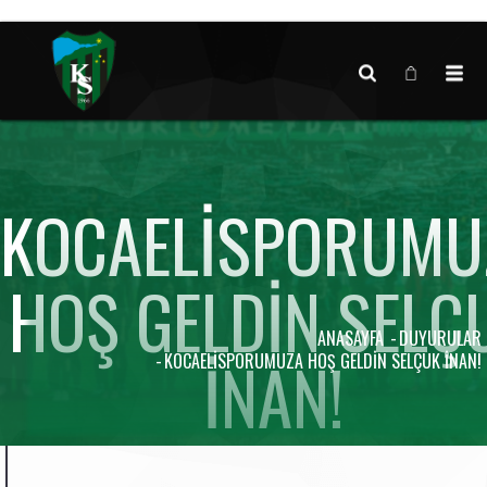
Canlı maç verisi bulunamadı.
KOCAELISPORUMU
HOŞ GELDIN SELÇ
ANASAYFA
DUYURULAR
İNAN!
KOCAELISPORUMUZA HOŞ GELDIN SELÇUK İNAN!