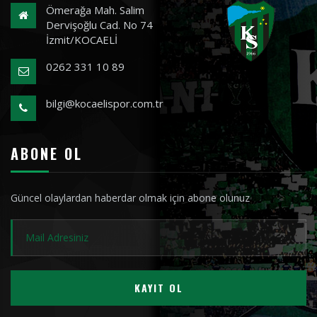
Ömerağa Mah. Salim
Dervişoğlu Cad. No 74
İzmit/KOCAELİ
0262 331 10 89
bilgi@kocaelispor.com.tr
ABONE OL
Güncel olaylardan haberdar olmak için abone olunuz
KAYIT OL