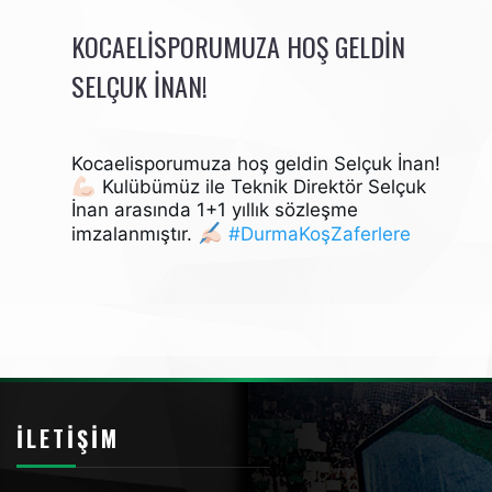
KOCAELISPORUMUZA HOŞ GELDIN
SELÇUK İNAN!
Kocaelisporumuza hoş geldin Selçuk İnan!
Kulübümüz ile Teknik Direktör Selçuk
İnan arasında 1+1 yıllık sözleşme
imzalanmıştır.
#DurmaKoşZaferlere
İLETIŞIM