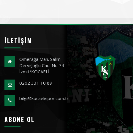
İLETIŞIM
Ömerağa Mah. Salim
Dervişoğlu Cad. No 74
İzmit/KOCAELİ
0262 331 10 89
bilgi@kocaelispor.com.tr
ABONE OL