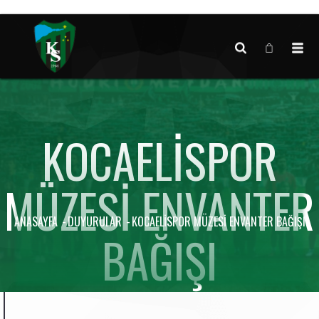
Canlı maç verisi bulunamadı.
KOCAELISPOR
MÜZESI ENVANTER
ANASAYFA
DUYURULAR
KOCAELISPOR MÜZESI ENVANTER BAĞIŞI
BAĞIŞI