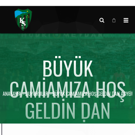
Canlı maç verisi bulunamadı.
BÜYÜK
CAMIAMIZA HOŞ
ANASAYFA
DUYURULAR
BÜYÜK CAMIAMIZA HOŞ GELDIN DAN AGYEI!
GELDIN DAN
AGYEI!