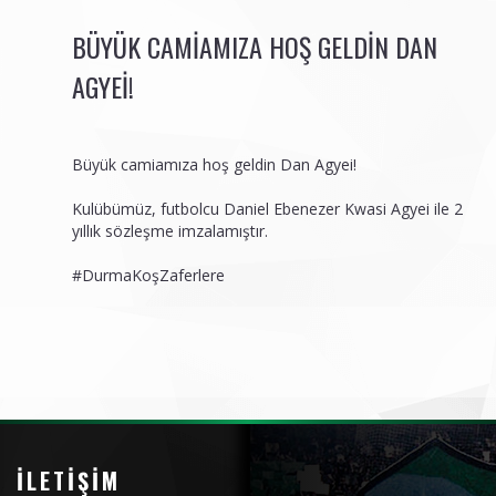
BÜYÜK CAMIAMIZA HOŞ GELDIN DAN
AGYEI!
Büyük camiamıza hoş geldin Dan Agyei!
Kulübümüz, futbolcu Daniel Ebenezer Kwasi Agyei ile 2
yıllık sözleşme imzalamıştır.
#DurmaKoşZaferlere
İLETIŞIM