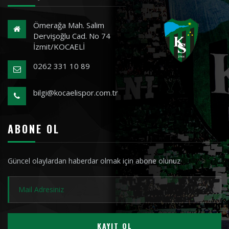
Ömerağa Mah. Salim
Dervişoğlu Cad. No 74
İzmit/KOCAELİ
0262 331 10 89
bilgi@kocaelispor.com.tr
ABONE OL
Güncel olaylardan haberdar olmak için abone olunuz
KAYIT OL