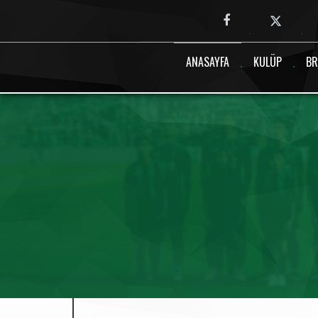
Canlı maç verisi bulunamadı.
ANASAYFA
KULÜP
BR