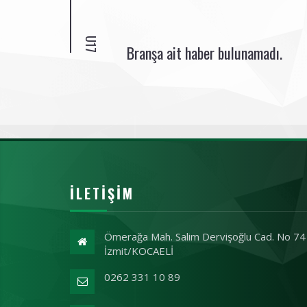
U17
Branşa ait haber bulunamadı.
İLETIŞIM
Ömerağa Mah. Salim Dervişoğlu Cad. No 74
İzmit/KOCAELİ
0262 331 10 89