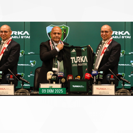
09 EKIM 2025
A TÖRENI
TURKA KOCAELI STADYUMU İMZA TÖRENI