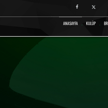
Canlı maç verisi bulunamadı.
ANASAYFA
KULÜP
BR