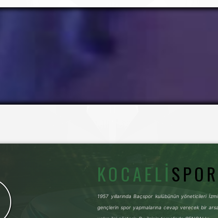
KOCAELI
SPO
1957 yıllarında Baçspor kulübünün yöneticileri İz
gençlerin spor yapmalarına cevap verecek bir ars