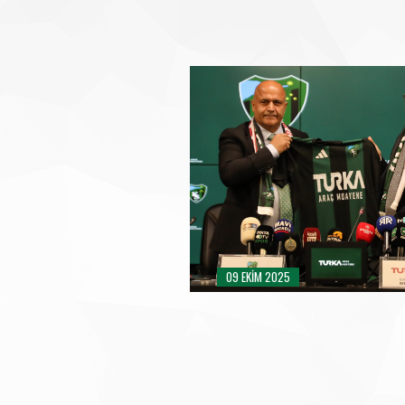
09 EKIM 2025
TURKA KOCAELI STADYUMU İMZ