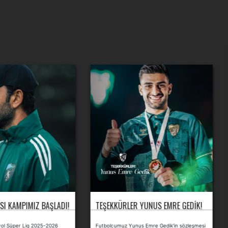
SI KAMPIMIZ BAŞLADI!
TEŞEKKÜRLER YUNUS EMRE GEDIK!
yol Süper Lig 2025-2026
Futbolcumuz Yunus Emre Gedik'in sözleşmesi