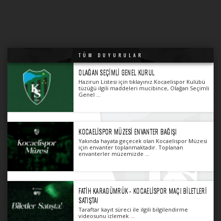
KOMBİNE YENİLEME HAKKINDA ÖNEMLİ BİLGİLENDİRME
KOMBİNE YENİLEME HAKKINDA ÖNEMLİ
BİLGİLENDİRME KOCAELİSPOR KULÜBÜ 2026 / 2027
SEZONU KOMBİNE YENİLEME VE ...
TÜM DUYURULAR
OLAĞAN SEÇIMLI GENEL KURUL
Hazirun Listesi için tıklayınız.Kocaelispor Kulübü
tüzüğü ilgili maddeleri mucibince, Olağan Seçimli
Genel ...
KOCAELISPOR MÜZESI ENVANTER BAĞIŞI
Yakında hayata geçecek olan Kocaelispor Müzesi
için envanter toplanmaktadır. Toplanan
envanterler müzemizde ...
FATIH KARAGÜMRÜK - KOCAELISPOR MAÇI BILETLERI
BÜYÜK CAMIAMIZA HOŞ GELDIN
YENI SEZONDA ADIDAS İLE 
SATIŞTA!
DAN AGYEI!
ZAFERLERE!
Taraftar kayıt süreci ile ilgili bilgilendirme
videosunu izlemek ...