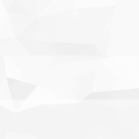
AÇIKLAMA (BRUNO PETKOVIC)
Profesyonel futbolcu Bruno Petković'in,
kulübümüze transferi konusunda futbolcu ile
prensip anlaşmasına ...