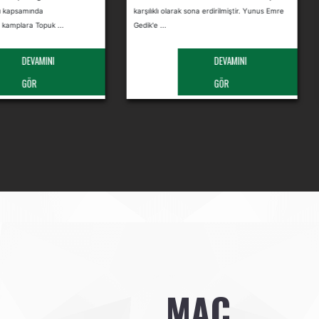
rı kapsamında
karşılıklı olarak sona erdirilmiştir. Yunus Emre
 kamplara Topuk ...
Gedik'e ...
DEVAMINI
DEVAMINI
GÖR
GÖR
MAÇ