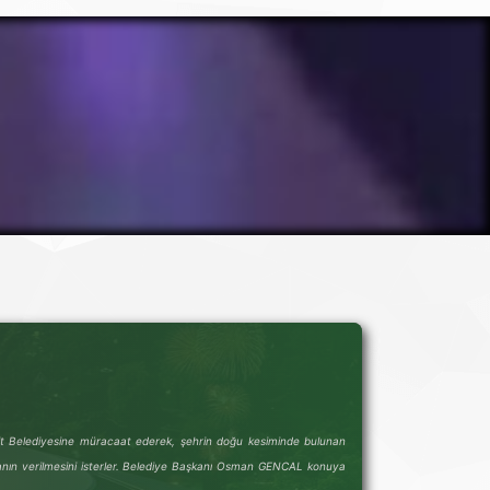
R
mit Belediyesine müracaat ederek, şehrin doğu kesiminde bulunan
anın verilmesini isterler. Belediye Başkanı Osman GENCAL konuya